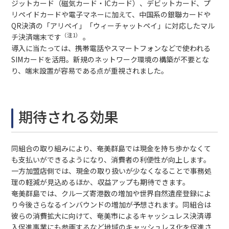
ジットカード（磁気カード・ICカード）、デビットカード、プ
リペイドカードや電子マネーに加えて、中国系の銀聯カードや
QR決済の「アリペイ」「ウィーチャットペイ」に対応したマル
（注1）
チ決済端末です
。
導入に当たっては、携帯電話やスマートフォンなどで使われる
SIMカードを活用。新規のネットワーク環境の構築が不要とな
り、端末設置が容易である点が重視されました。
期待される効果
同組合の取り組みにより、奄美群島では現金を持ち歩かなくて
も支払いができるようになり、消費者の利便性が向上します。
一方加盟店側では、現金の取り扱いが少なくなることで事務処
理の軽減が見込めるほか、収益アップも期待できます。
奄美群島では、クルーズ寄港数の増加や世界自然遺産登録によ
り今後さらなるインバウンドの増加が予想されます。同組合は
彼らの消費拡大に向けて、奄美市によるキャッシュレス決済導
入促進事業にも参画するなど地域のキャッシュレス化を促進さ