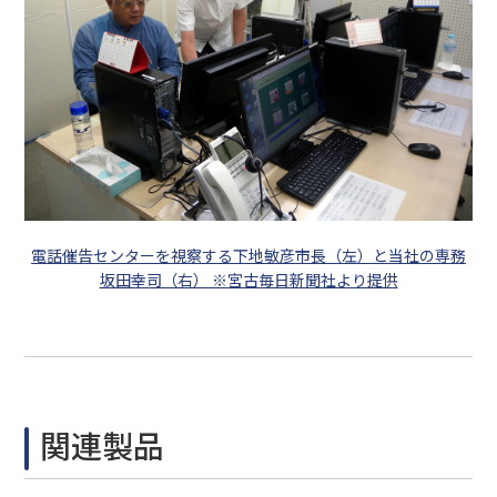
電話催告センターを視察する下地敏彦市長（左）と当社の専務
坂田幸司（右） ※宮古毎日新聞社より提供
関連製品