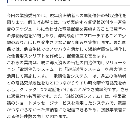
今回の業務委託では、現年度滞納者への早期催告の徴収強化を
図ります。例えば市税では、市が実施する督促状送付や一斉催
告のスケジュールに合わせた電話催告を実施することで翌年へ
の滞納繰越を抑制したり、滞納額別にアプローチすることで少
額の取りこぼしを発生させない取り組みを実施します。また国
保では、他自治体でのノウハウを活かして滞納者属性に特化し
た催告用スクリプトを作成し、催告強度を高めます。
これらの業務は、既に導入済みの当社の自治体向けソリューシ
ョン「電話催告システム」と「SMS送信システム」を最大限に
活用して実施します。「電話催告システム」は、過去の滞納者
との電話交渉履歴をもとにつながりやすい時間帯や電話先を表
示し、クリック1つで電話をかけることができ効率的です。さら
に返電対応も可能です。また「SMS送信システム」は、携帯電
話のショートメッセージサービスを活用したシステムで、電話
がつながらなかった滞納者にも配信できるため、接触率改善に
よる催告件数の向上が図れます。