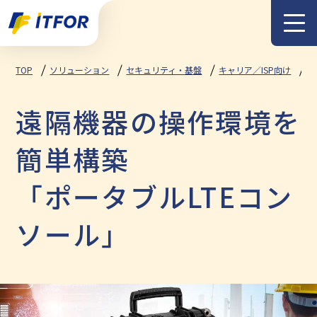
メニュー
TOP
ソリューション
セキュリティ・基盤
キャリア／ISP向け
ポ
遠隔機器の操作環境を
簡単構築
「ポータブルLTEコン
ソール」