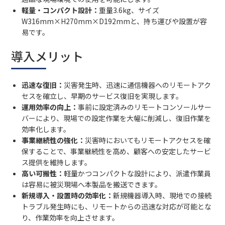
軽量・コンパクト設計：
重量3.6kg、サイズ
W316mm×H270mm×D192mmと、持ち運びや設置が容
易です。
導入メリット
迅速な復旧：
災害発生時、迅速に通信機器へのリモートアク
セスを確立し、早期のサービス復旧を実現します。
運用効率の向上：
事前に設定済みのリモートコンソールサー
バーにより、現場での設定作業を大幅に削減し、復旧作業を
効率化します。
事業継続性の強化：
災害時においてもリモートアクセスを確
保することで、事業継続性を高め、顧客への安定したサービ
ス提供を維持します。
高い可搬性：
軽量かつコンパクトな設計により、派遣作業員
は容易に被災現場へ本製品を搬送できます。
新規導入・設置時の効率化：
新規機器導入時、現地での接続
トラブル発生時にも、リモートからの迅速な対応が可能とな
り、作業効率を向上させます。