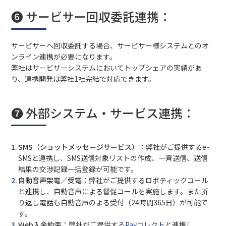
❻ サービサー回収委託連携：
サービサーへ回収委託する場合、サービサー様システムとのオ
ンライン連携が必要になります。
弊社はサービサーシステムにおいてトップシェアの実績があ
り、連携開発は弊社1社完結で対応できます。
❼ 外部システム・サービス連携：
SMS（ショットメッセージサービス）：
弊社がご提供するe-
SMSと連携し、SMS送信対象リストの作成、一斉送信、送信
結果の交渉記録一括登録が可能です。
自動音声架電／受電：
弊社がご提供するロボティックコール
と連携し、自動音声による督促コールを実施します。また折
り返し電話も自動音声のよる受付（24時間365日）が可能で
す。
Web入金約束：
弊社がご提供する
Payコレクト
と連携し、